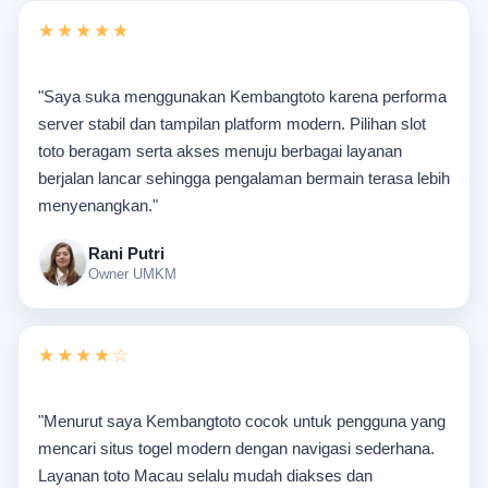
★★★★★
"Saya suka menggunakan Kembangtoto karena performa
server stabil dan tampilan platform modern. Pilihan slot
toto beragam serta akses menuju berbagai layanan
berjalan lancar sehingga pengalaman bermain terasa lebih
Rani Putri
Owner UMKM
★★★★☆
"Menurut saya Kembangtoto cocok untuk pengguna yang
mencari situs togel modern dengan navigasi sederhana.
Layanan toto Macau selalu mudah diakses dan