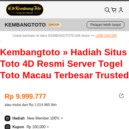
KEMBANGTOTO
Pelajari lebih lanjut
GACOR
Untuk bermain di situs KEMBANGTOTO klik disini >>
LINK GACOR
Kembangtoto » Hadiah Situs
Toto 4D Resmi Server Togel
Toto Macau Terbesar Trusted
Rp
9.999.777
Current Price Rp 14999000.00
atau mulai dari Rp 1.014.960 /bln
Hadiah
New Member 100%
>
Kupon
Rp 100,000
>