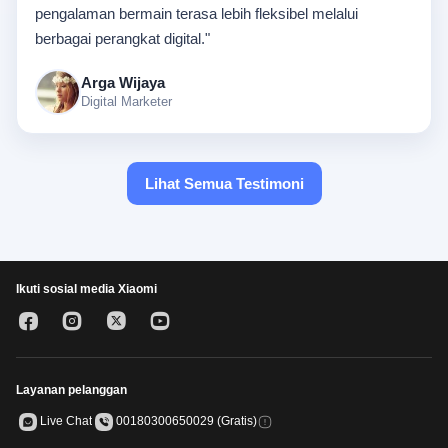
pengalaman bermain terasa lebih fleksibel melalui
Arga Wijaya
Digital Marketer
Lihat Semua Testimoni
Ikuti sosial media Xiaomi
Layanan pelanggan
Live Chat
00180300650029 (Gratis)