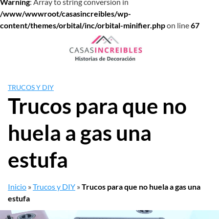
Warning
: Array to string conversion in
/www/wwwroot/casasincreibles/wp-
content/themes/orbital/inc/orbital-minifier.php
on line
67
Saltar
al
contenido
TRUCOS Y DIY
Trucos para que no
huela a gas una
estufa
Inicio
»
Trucos y DIY
»
Trucos para que no huela a gas una
estufa