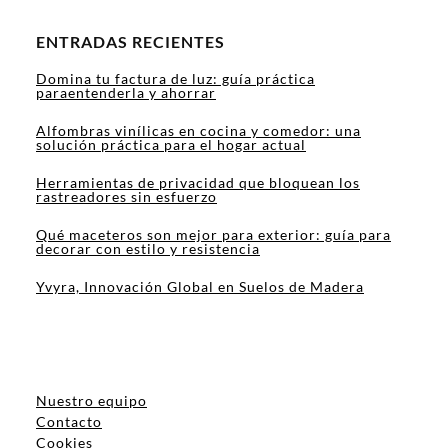
ENTRADAS RECIENTES
Domina tu factura de luz: guía práctica
paraentenderla y ahorrar
Alfombras vinílicas en cocina y comedor: una
solución práctica para el hogar actual
Herramientas de privacidad que bloquean los
rastreadores sin esfuerzo
Qué maceteros son mejor para exterior: guía para
decorar con estilo y resistencia
Yvyra, Innovación Global en Suelos de Madera
Nuestro equipo
Contacto
Cookies