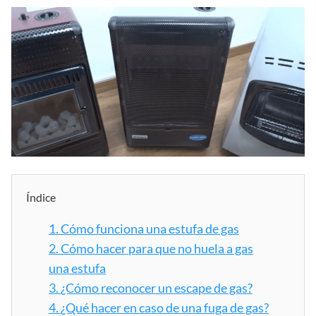
Índice
1.
Cómo funciona una estufa de gas
2.
Cómo hacer para que no huela a gas
una estufa
3.
¿Cómo reconocer un escape de gas?
4.
¿Qué hacer en caso de una fuga de gas?