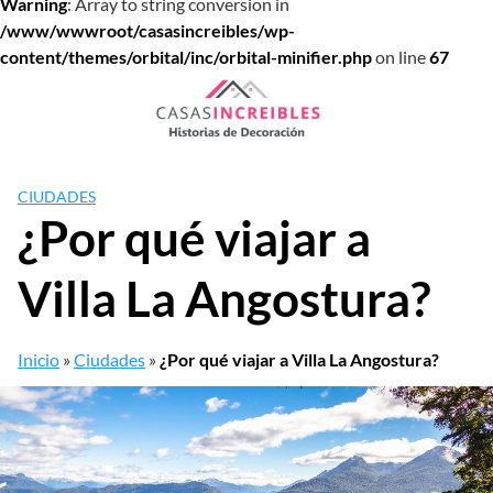
Warning
: Array to string conversion in
/www/wwwroot/casasincreibles/wp-
content/themes/orbital/inc/orbital-minifier.php
on line
67
Saltar
al
contenido
CIUDADES
¿Por qué viajar a
Villa La Angostura?
Inicio
»
Ciudades
»
¿Por qué viajar a Villa La Angostura?