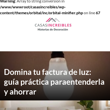
Warning
: Array to string conversion in
/www/wwwroot/casasincreibles/wp-
content/themes/orbital/inc/orbital-minifier.php
on line
67
Saltar
al
contenido
Domina tu factura de luz:
guía práctica paraentenderla
y ahorrar