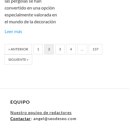
las pérgolas se han
convertido en una opción
especialmente valorada en
el mundo de la decoración
Leer más
« ANTERIOR
1
2
3
4
…
137
SIGUIENTE »
EQUIPO
Nuestro equipo de redactores
Contactar
: angel@seodeseo.com