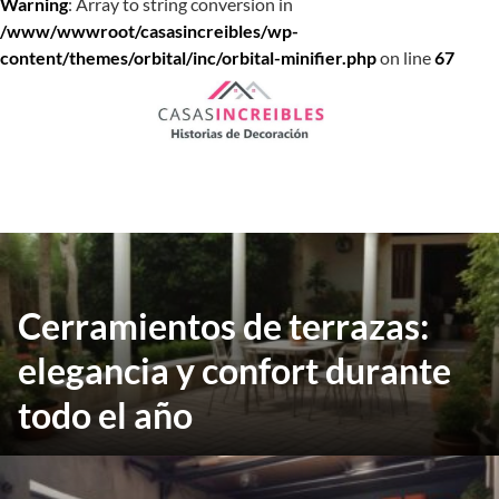
Warning
: Array to string conversion in
/www/wwwroot/casasincreibles/wp-
content/themes/orbital/inc/orbital-minifier.php
on line
67
Saltar
al
contenido
Cerramientos de terrazas:
elegancia y confort durante
todo el año