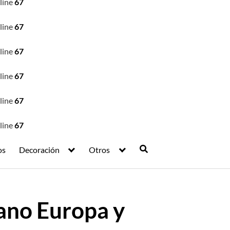
line
67
line
67
line
67
line
67
line
67
line
67
os
Decoración
Otros
ano Europa y