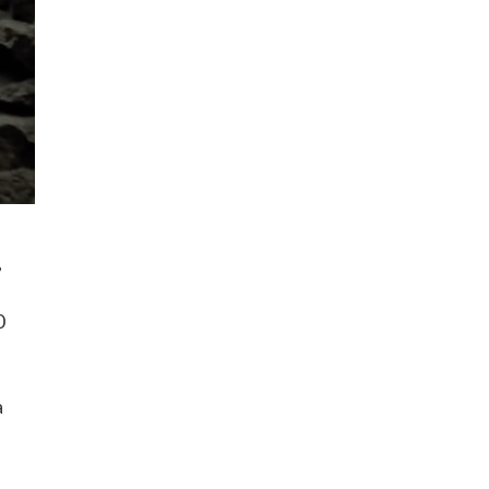
,
0
a