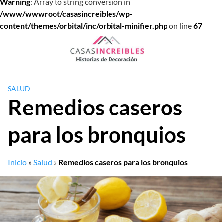
Warning
: Array to string conversion in
/www/wwwroot/casasincreibles/wp-
content/themes/orbital/inc/orbital-minifier.php
on line
67
Saltar
al
contenido
SALUD
Remedios caseros
para los bronquios
Inicio
»
Salud
»
Remedios caseros para los bronquios