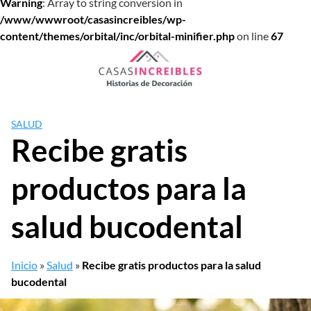
Warning
: Array to string conversion in
/www/wwwroot/casasincreibles/wp-
content/themes/orbital/inc/orbital-minifier.php
on line
67
Saltar
al
contenido
SALUD
Recibe gratis
productos para la
salud bucodental
Inicio
»
Salud
»
Recibe gratis productos para la salud
bucodental