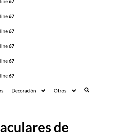
line
67
line
67
line
67
line
67
line
67
line
67
os
Decoración
Otros
aculares de