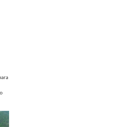
para
no