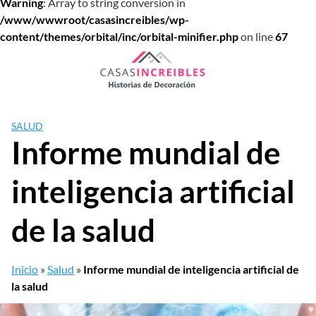
Warning
: Array to string conversion in
/www/wwwroot/casasincreibles/wp-
content/themes/orbital/inc/orbital-minifier.php
on line
67
Saltar
al
contenido
SALUD
Informe mundial de
inteligencia artificial
de la salud
Inicio
»
Salud
»
Informe mundial de inteligencia artificial de
la salud