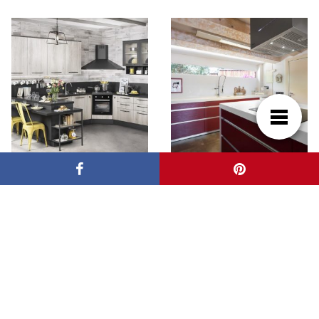
Las claves para la
¿ Cocina abierta o
cocina moderna en el
cerrada ? Ventajas y
año 2023
desventajas de ambas
opciones