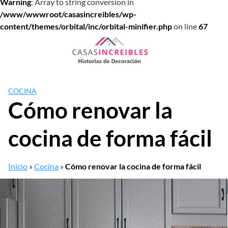
Warning
: Array to string conversion in
/www/wwwroot/casasincreibles/wp-
content/themes/orbital/inc/orbital-minifier.php
on line
67
Saltar
al
contenido
COCINA
Cómo renovar la
cocina de forma fácil
Inicio
»
Cocina
»
Cómo renovar la cocina de forma fácil