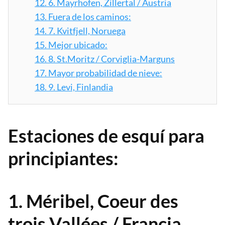
12.
6. Mayrhofen, Zillertal / Austria
13.
Fuera de los caminos:
14.
7. Kvitfjell, Noruega
15.
Mejor ubicado:
16.
8. St.Moritz / Corviglia-Marguns
17.
Mayor probabilidad de nieve:
18.
9. Levi, Finlandia
Estaciones de esquí para
principiantes:
1. Méribel, Coeur des
trois Vallées / Francia