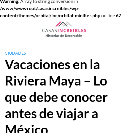
Warning
: Array to string conversion in
/www/wwwroot/casasincreibles/wp-
content/themes/orbital/inc/orbital-minifier.php
on line
67
Saltar
al
contenido
CIUDADES
Vacaciones en la
Riviera Maya – Lo
que debe conocer
antes de viajar a
México