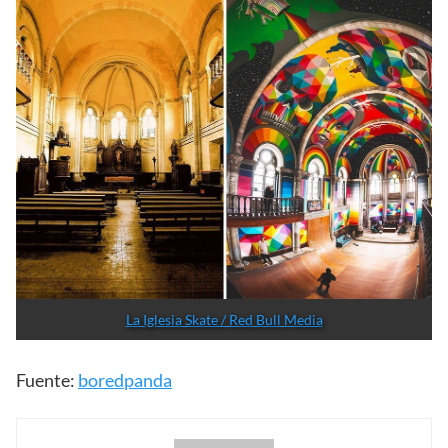
Red Bull Media
Este proyecto se ha conseguido llevar a cabo gracias a
una
campaña de ‘crownfunding’
que el propio artista
Okuda San Miguel llevó a cabo. Una vez que consiguió
la financiación, fueron siete jornadas de trabajo – de