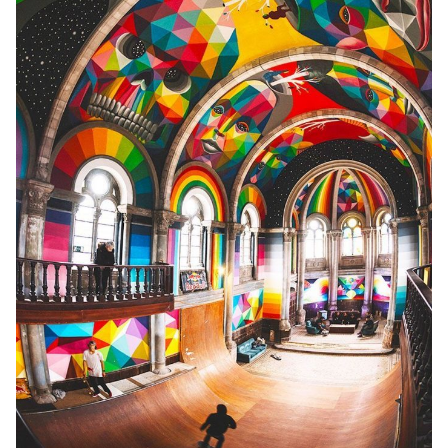
La Iglesia Skate
Eso mismo es lo que ha sucedido en
Llanera
, Asturias
(España), donde
una iglesia que estaba desacralizada
se ha convertido en un skatepark
. Si esa noticia ya
puede ser impresionante de por sí, lo es aún más
cuando veáis el espectacular cambio del edificio.