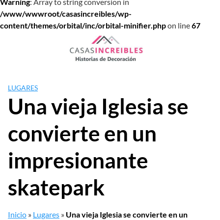
Warning
: Array to string conversion in
/www/wwwroot/casasincreibles/wp-
content/themes/orbital/inc/orbital-minifier.php
on line
67
Saltar
al
contenido
LUGARES
Una vieja Iglesia se
convierte en un
impresionante
skatepark
Inicio
»
Lugares
»
Una vieja Iglesia se convierte en un