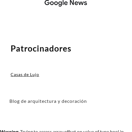
Nuestro equipo de redactores
Contactar
: angel@seodeseo.com
Casas increíbles es un
blog de interiorismo
que
recopila más de 4000 artículos relacionados con la
decoración, DIY, arquitectura, inventos y tecnología
para que te inspires con las mejores ideas y las
lleves a tu casa. Puedes encontrar todo tipo de
temas, consejos, trucos y guías, muy bien
sintetizadas para que la lectura sea amena y
entretenida.
ENTRADAS RECIENTES
Domina tu factura de luz: guía práctica
paraentenderla y ahorrar
Alfombras vinílicas en cocina y comedor: una
solución práctica para el hogar actual