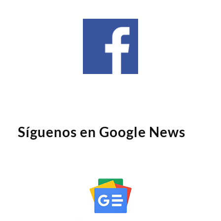
Domina tu factura de luz: guía práctica
paraentenderla y ahorrar
Alfombras vinílicas en cocina y comedor: una solución
práctica para el hogar actual
Herramientas de privacidad que bloquean los
rastreadores sin esfuerzo
Qué maceteros son mejor para exterior: guía para
decorar con estilo y resistencia
Yvyra, Innovación Global en Suelos de Madera
EQUIPO