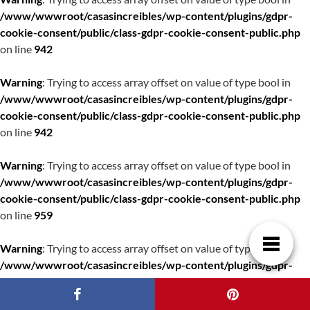
Herramientas de privacidad que bloquean los
rastreadores sin esfuerzo
Qué maceteros son mejor para exterior: guía para
decorar con estilo y resistencia
Yvyra, Innovación Global en Suelos de Madera
Nuestro equipo
Contacto
Cookies
Políticas de Privacidad
Síguenos en Facebook