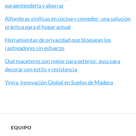
más peligrosa del
mundo
Las Setas de Sevilla o
10 Restaurantes que
Metropol Parasol,
te dan premio si
¿vale la pena una
consigues acabarte el
visita?
plato
Deja una respuesta