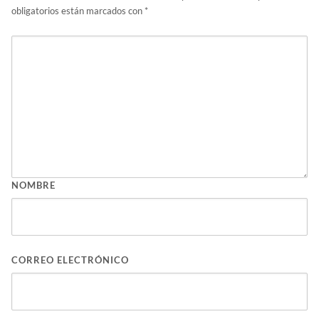
Raquel Medina
Además de Internet y la tecnología también me gusta la
decoración en general.
Entradas relacionadas