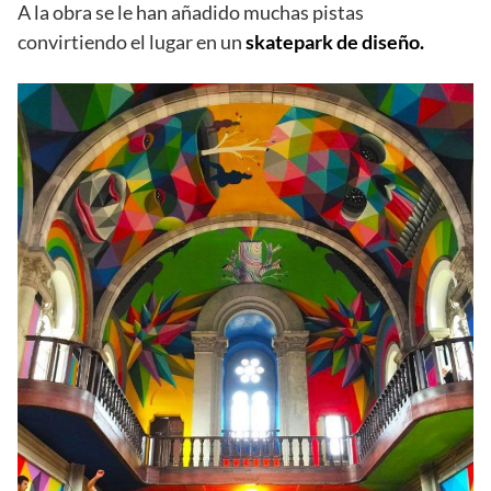
Red Bull Media
El artista
Okuda San Miguel
ha inaugurado esta obra,
a la que ha llamado ‘
Kaos Temple
‘. Ha pintado todas
las bóvedas y muros añadiendo color a un edificio
lúgubre en sus orígenes, como la mayoría de iglesias.