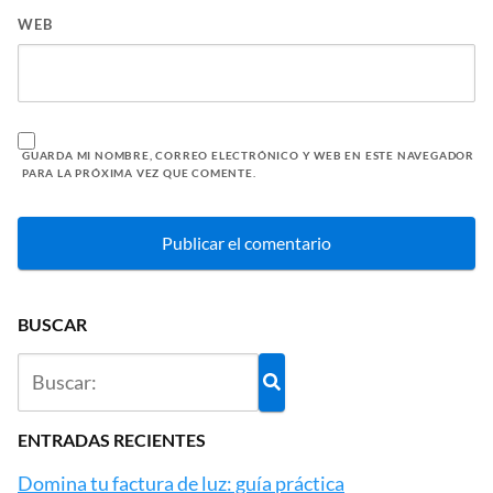
Descubre las 10
4 Destinos turísticos
mejores piscinas
en Finlandia
naturales de Tenerife
Isla Quemada Grande,
La plaza Roja y las
la isla deshabitada
festividades rusas