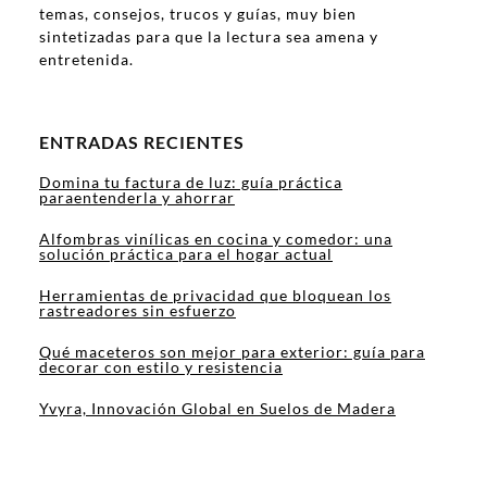
temas, consejos, trucos y guías, muy bien
sintetizadas para que la lectura sea amena y
entretenida.
ENTRADAS RECIENTES
Domina tu factura de luz: guía práctica
paraentenderla y ahorrar
Alfombras vinílicas en cocina y comedor: una
solución práctica para el hogar actual
Herramientas de privacidad que bloquean los
rastreadores sin esfuerzo
Qué maceteros son mejor para exterior: guía para
decorar con estilo y resistencia
Yvyra, Innovación Global en Suelos de Madera