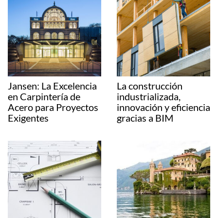
Jansen: La Excelencia
La construcción
en Carpintería de
industrializada,
Acero para Proyectos
innovación y eficiencia
Exigentes
gracias a BIM