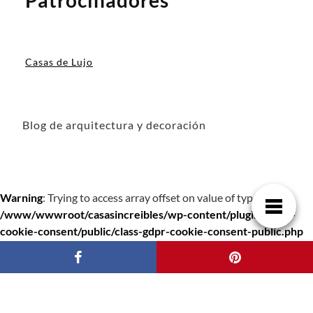
Patrocinadores
Casas de Lujo
Blog de arquitectura y decoración
Warning
: Trying to access array offset on value of type bool in
/www/wwwroot/casasincreibles/wp-content/plugins/gdpr-
cookie-consent/public/class-gdpr-cookie-consent-public.php
on line
942
Warning
: Trying to access array offset on value of type bool in
/www/wwwroot/casasincreibles/wp-content/plugins/gdpr-