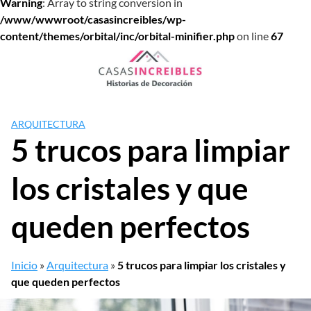
Warning
: Array to string conversion in
/www/wwwroot/casasincreibles/wp-
content/themes/orbital/inc/orbital-minifier.php
on line
67
Saltar
al
contenido
ARQUITECTURA
5 trucos para limpiar
los cristales y que
queden perfectos
Inicio
»
Arquitectura
»
5 trucos para limpiar los cristales y
que queden perfectos