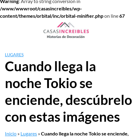
Warning
: Array to string conversion in
/www/wwwroot/casasincreibles/wp-
content/themes/orbital/inc/orbital-minifier.php
on line
67
Saltar
al
contenido
LUGARES
Cuando llega la
noche Tokio se
enciende, descúbrelo
con estas imágenes
Inicio
»
Lugares
»
Cuando llega la noche Tokio se enciende,