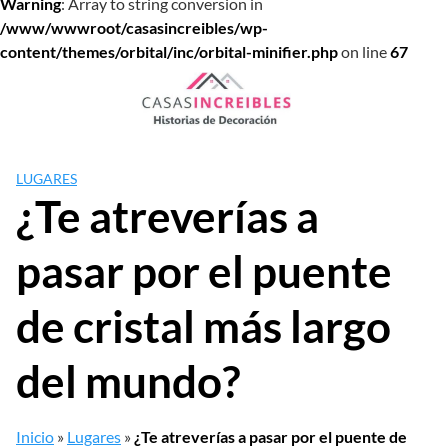
Warning
: Array to string conversion in
/www/wwwroot/casasincreibles/wp-
content/themes/orbital/inc/orbital-minifier.php
on line
67
Saltar
al
contenido
LUGARES
¿Te atreverías a
pasar por el puente
de cristal más largo
del mundo?
Inicio
»
Lugares
»
¿Te atreverías a pasar por el puente de