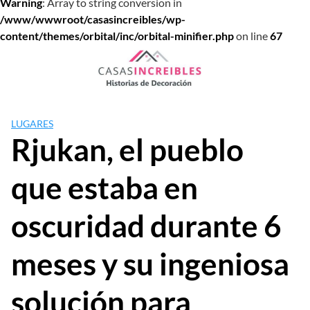
Warning
: Array to string conversion in
/www/wwwroot/casasincreibles/wp-
content/themes/orbital/inc/orbital-minifier.php
on line
67
Saltar
al
contenido
LUGARES
Rjukan, el pueblo
que estaba en
oscuridad durante 6
meses y su ingeniosa
solución para