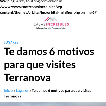
Warning
: Array to string conversion in
/www/wwwroot/casasincreibles/wp-
content/themes/orbital/inc/orbital-minifier.php
on line
67
Saltar
al
contenido
LUGARES
Te damos 6 motivos
para que visites
Terranova
Inicio
»
Lugares
»
Te damos 6 motivos para que visites
Terranova