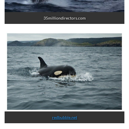
35milliondirectors.com
redbubble.net