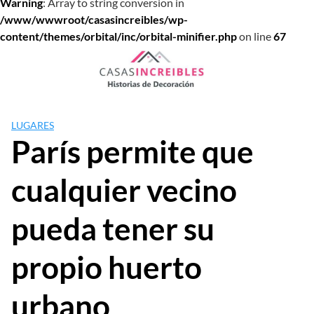
Warning
: Array to string conversion in
/www/wwwroot/casasincreibles/wp-
content/themes/orbital/inc/orbital-minifier.php
on line
67
Saltar
al
contenido
LUGARES
París permite que
cualquier vecino
pueda tener su
propio huerto
urbano