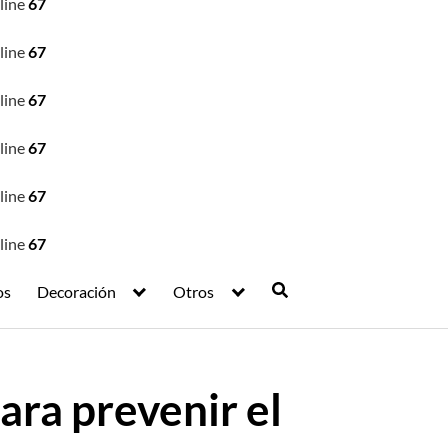
line
67
line
67
line
67
line
67
line
67
line
67
os
Decoración
Otros
ara prevenir el