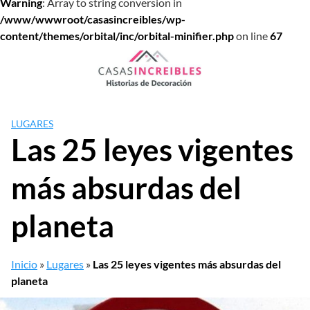
Warning
: Array to string conversion in
/www/wwwroot/casasincreibles/wp-
content/themes/orbital/inc/orbital-minifier.php
on line
67
Saltar
al
contenido
LUGARES
Las 25 leyes vigentes
más absurdas del
planeta
Inicio
»
Lugares
»
Las 25 leyes vigentes más absurdas del
planeta