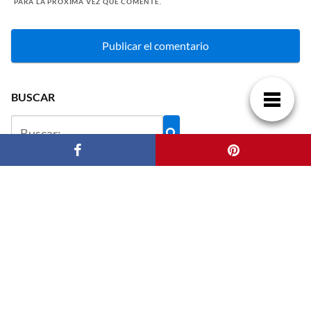
PARA LA PRÓXIMA VEZ QUE COMENTE.
BUSCAR
ENTRADAS RECIENTES
Domina tu factura de luz: guía práctica
paraentenderla y ahorrar
Alfombras vinílicas en cocina y comedor: una solución
práctica para el hogar actual
Herramientas de privacidad que bloquean los