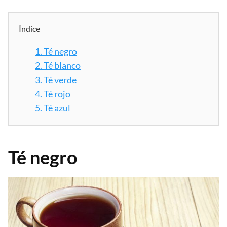
Índice
1.
Té negro
2.
Té blanco
3.
Té verde
4.
Té rojo
5.
Té azul
Té negro