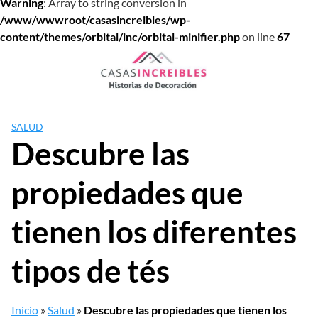
Warning
: Array to string conversion in
/www/wwwroot/casasincreibles/wp-
content/themes/orbital/inc/orbital-minifier.php
on line
67
Saltar
al
contenido
SALUD
Descubre las
propiedades que
tienen los diferentes
tipos de tés
Inicio
»
Salud
»
Descubre las propiedades que tienen los