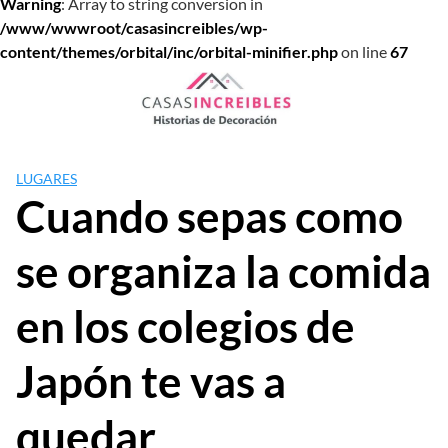
Warning
: Array to string conversion in
/www/wwwroot/casasincreibles/wp-
content/themes/orbital/inc/orbital-minifier.php
on line
67
Saltar
al
contenido
LUGARES
Cuando sepas como
se organiza la comida
en los colegios de
Japón te vas a
quedar