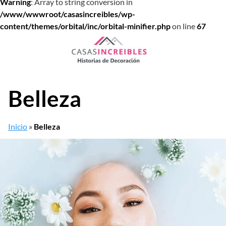
Warning
: Array to string conversion in
/www/wwwroot/casasincreibles/wp-
content/themes/orbital/inc/orbital-minifier.php
on line
67
Saltar
al
contenido
Belleza
Inicio
»
Belleza