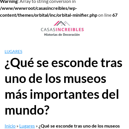
Warning
: Array to string conversion in
/www/wwwroot/casasincreibles/wp-
content/themes/orbital/inc/orbital-minifier.php
on line
67
Saltar
al
contenido
LUGARES
¿Qué se esconde tras
uno de los museos
más importantes del
mundo?
Inicio
»
Lugares
»
¿Qué se esconde tras uno de los museos