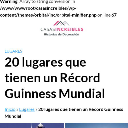
Warning
: Array to string conversion in
/www/wwwroot/casasincreibles/wp-
content/themes/orbital/inc/orbital-minifier.php
on line
67
Saltar
al
contenido
LUGARES
20 lugares que
tienen un Récord
Guinness Mundial
Inicio
»
Lugares
»
20 lugares que tienen un Récord Guinness
Mundial