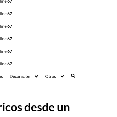
line
67
line
67
line
67
line
67
line
67
line
67
os
Decoración
Otros
ricos desde un