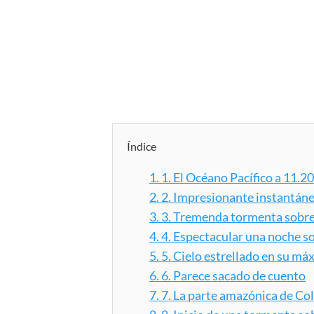
Índice
1.
1. El Océano Pacífico a 11.
2.
2. Impresionante instantán
3.
3. Tremenda tormenta sobr
4.
4. Espectacular una noche s
5.
5. Cielo estrellado en su m
6.
6. Parece sacado de cuento
7.
7. La parte amazónica de Co