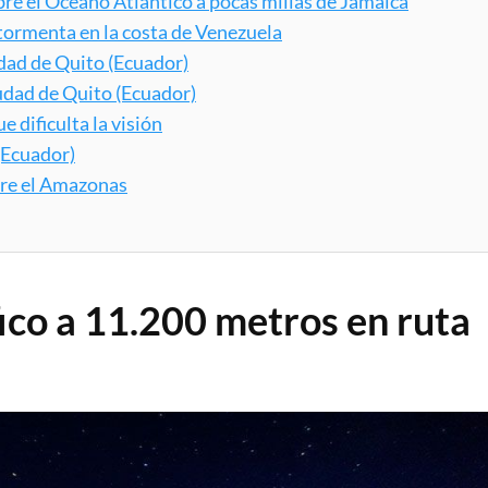
bre el Océano Atlántico a pocas millas de Jamaica
 tormenta en la costa de Venezuela
udad de Quito (Ecuador)
iudad de Quito (Ecuador)
 dificulta la visión
(Ecuador)
bre el Amazonas
ico a 11.200 metros en ruta