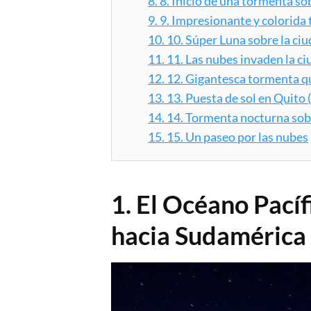
8.
8. Inicio de una tormenta so
9.
9. Impresionante y colorida
10.
10. Súper Luna sobre la ci
11.
11. Las nubes invaden la c
12.
12. Gigantesca tormenta que
13.
13. Puesta de sol en Quito 
14.
14. Tormenta nocturna so
15.
15. Un paseo por las nubes
1. El Océano Pacíf
hacia Sudamérica