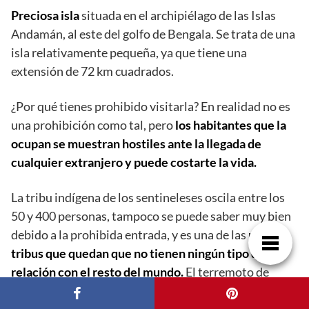
Preciosa isla
situada en el archipiélago de las Islas
Andamán, al este del golfo de Bengala. Se trata de una
isla relativamente pequeña, ya que tiene una
extensión de 72 km cuadrados.
¿Por qué tienes prohibido visitarla? En realidad no es
una prohibición como tal, pero
los habitantes que la
ocupan se muestran hostiles ante la llegada de
cualquier extranjero y puede costarte la vida.
La tribu indígena de los sentineleses oscila entre los
50 y 400 personas, tampoco se puede saber muy bien
debido a la prohibida entrada, y es una de las
pocas
tribus que quedan que no tienen ningún tipo de
relación con el resto del mundo.
El terremoto de
2004 provocó la muerte de muchos de los habitantes,
pero posteriormente un helicóptero identificó a