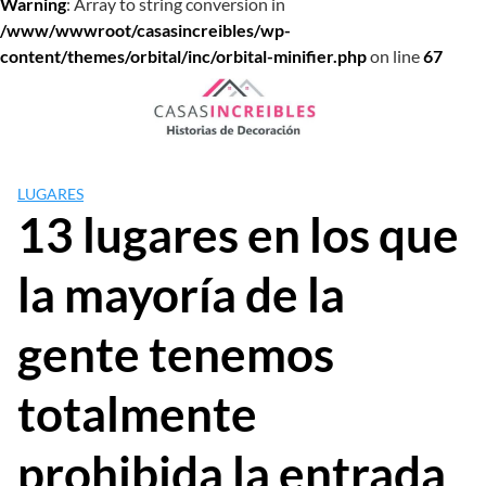
Warning
: Array to string conversion in
/www/wwwroot/casasincreibles/wp-
content/themes/orbital/inc/orbital-minifier.php
on line
67
Saltar
al
contenido
LUGARES
13 lugares en los que
la mayoría de la
gente tenemos
totalmente
prohibida la entrada