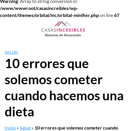
Warning
: Array to string conversion in
/www/wwwroot/casasincreibles/wp-
content/themes/orbital/inc/orbital-minifier.php
on line
67
Saltar
al
contenido
SALUD
10 errores que
solemos cometer
cuando hacemos una
dieta
Inicio
»
Salud
»
10 errores que solemos cometer cuando