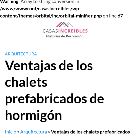
Warning
: Array to string conversion in
/www/wwwroot/casasincreibles/wp-
content/themes/orbital/inc/orbital-minifier.php
on line
67
Saltar
al
contenido
ARQUITECTURA
Ventajas de los
chalets
prefabricados de
hormigón
Inicio
»
Arquitectura
»
Ventajas de los chalets prefabricados