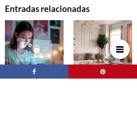
Entradas relacionadas
Herramientas de
Del vacío al arte. Ideas
privacidad que
para decorar las
bloquean los
paredes del salón
rastreadores sin
esfuerzo