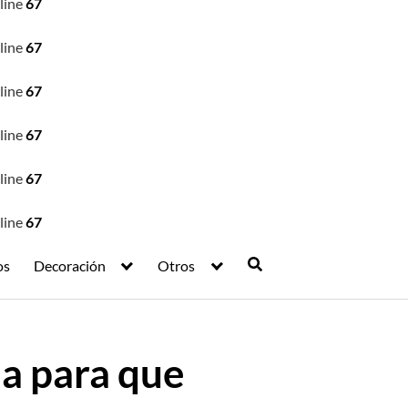
line
67
line
67
line
67
line
67
line
67
line
67
os
Decoración
Otros
ma para que