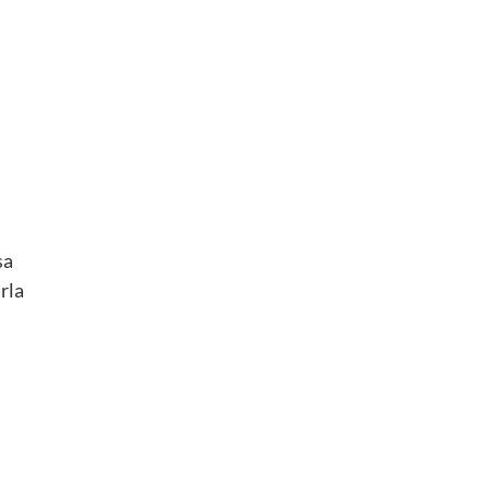
sa
rla