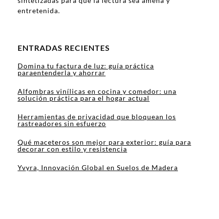
sintetizadas para que la lectura sea amena y
entretenida.
ENTRADAS RECIENTES
Domina tu factura de luz: guía práctica
paraentenderla y ahorrar
Alfombras vinílicas en cocina y comedor: una
solución práctica para el hogar actual
Herramientas de privacidad que bloquean los
rastreadores sin esfuerzo
Qué maceteros son mejor para exterior: guía para
decorar con estilo y resistencia
Yvyra, Innovación Global en Suelos de Madera