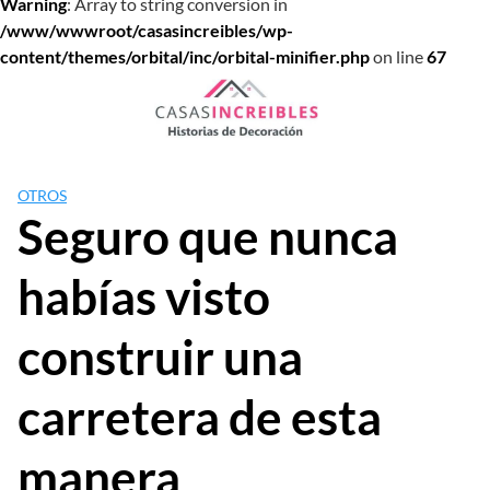
Warning
: Array to string conversion in
/www/wwwroot/casasincreibles/wp-
content/themes/orbital/inc/orbital-minifier.php
on line
67
Saltar
al
contenido
OTROS
Seguro que nunca
habías visto
construir una
carretera de esta
manera