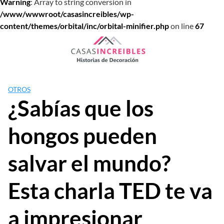
Warning
: Array to string conversion in
/www/wwwroot/casasincreibles/wp-
content/themes/orbital/inc/orbital-minifier.php
on line
67
Saltar
al
contenido
OTROS
¿Sabías que los
hongos pueden
salvar el mundo?
Esta charla TED te va
a impresionar