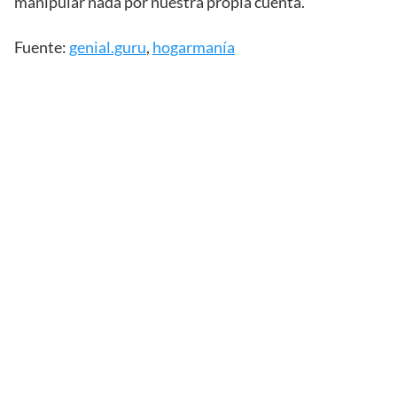
manipular nada por nuestra propia cuenta.
Fuente:
genial.guru
,
hogarmanía