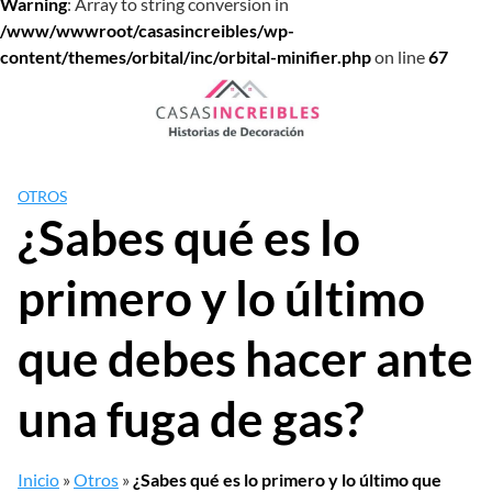
Warning
: Array to string conversion in
/www/wwwroot/casasincreibles/wp-
content/themes/orbital/inc/orbital-minifier.php
on line
67
Saltar
al
contenido
OTROS
¿Sabes qué es lo
primero y lo último
que debes hacer ante
una fuga de gas?
Inicio
»
Otros
»
¿Sabes qué es lo primero y lo último que