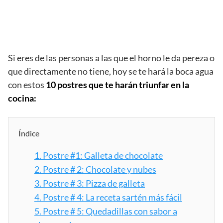
Si eres de las personas a las que el horno le da pereza o
que directamente no tiene, hoy se te hará la boca agua
con estos
10 postres que te harán triunfar en la
cocina:
Índice
1.
Postre #1: Galleta de chocolate
2.
Postre # 2: Chocolate y nubes
3.
Postre # 3: Pizza de galleta
4.
Postre # 4: La receta sartén más fácil
5.
Postre # 5: Quedadillas con sabor a