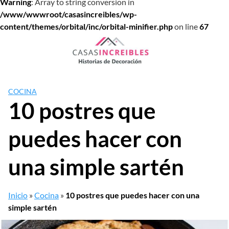
Warning
: Array to string conversion in
/www/wwwroot/casasincreibles/wp-
content/themes/orbital/inc/orbital-minifier.php
on line
67
Saltar
al
contenido
COCINA
10 postres que
puedes hacer con
una simple sartén
Inicio
»
Cocina
»
10 postres que puedes hacer con una
simple sartén