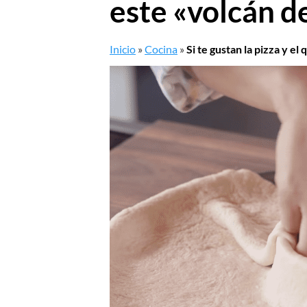
este «volcán d
Inicio
»
Cocina
»
Si te gustan la pizza y e