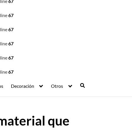
line
67
line
67
line
67
line
67
line
67
line
67
os
Decoración
Otros
material que