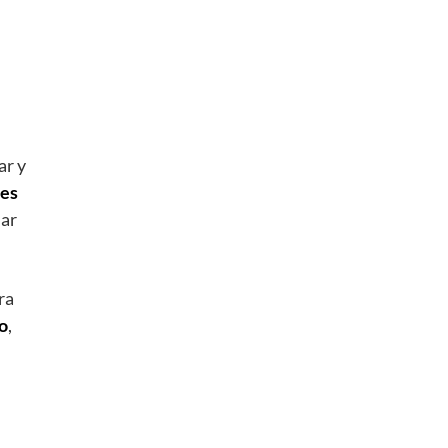
ar y
 es
dar
ra
io
,