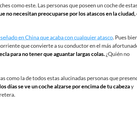
ches como este. Las personas que poseen un coche de esta
ue no necesitan preocuparse por los atascos en la ciudad,
señado en China que acaba con cualquier atasco
. Pues bien
 corriente que convierte a su conductor en el más afortunad
ecla para no tener que aguantar largas colas.
¿Quién no
ras como la de todos estas alucinadas personas que presen
los días se ve un coche alzarse por encima de tu cabeza
y
retera.