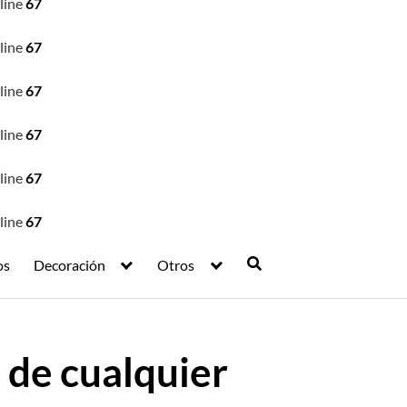
line
67
line
67
line
67
line
67
line
67
line
67
os
Decoración
Otros
 de cualquier