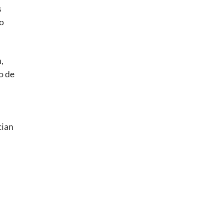
s
o
,
o de
cian