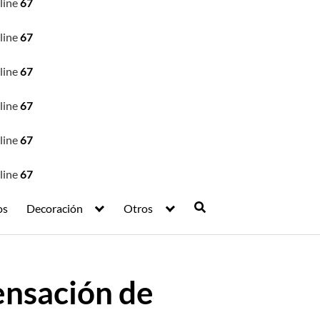
line
67
line
67
line
67
line
67
line
67
line
67
os
Decoración
Otros
ensación de