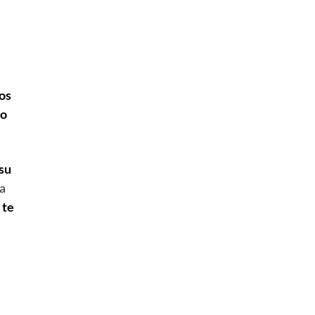
os
co
su
a
 te