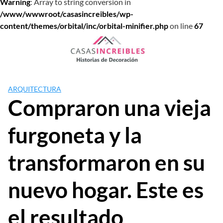
Warning
: Array to string conversion in
/www/wwwroot/casasincreibles/wp-
content/themes/orbital/inc/orbital-minifier.php
on line
67
Saltar
al
contenido
ARQUITECTURA
Compraron una vieja
furgoneta y la
transformaron en su
nuevo hogar. Este es
el resultado