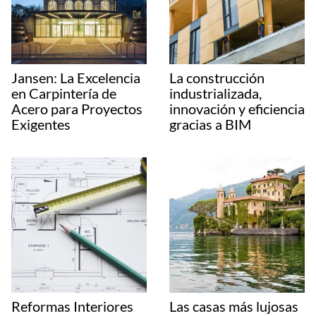
Jansen: La Excelencia
La construcción
en Carpintería de
industrializada,
Acero para Proyectos
innovación y eficiencia
Exigentes
gracias a BIM
Reformas Interiores
Las casas más lujosas