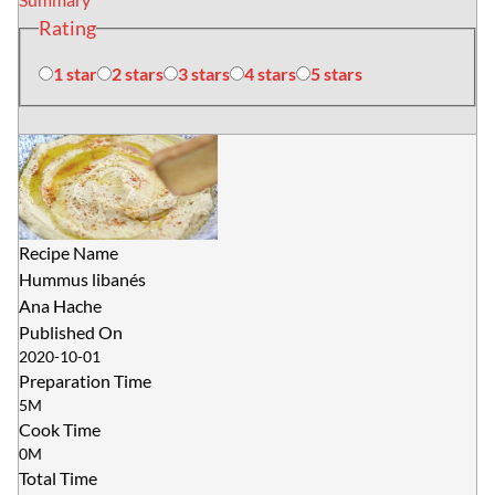
Rating
1 star
2 stars
3 stars
4 stars
5 stars
Recipe Name
Hummus libanés
Ana Hache
Published On
2020-10-01
Preparation Time
5M
Cook Time
0M
Total Time