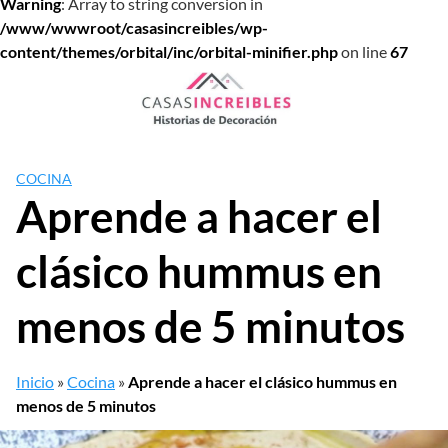
Warning
: Array to string conversion in
/www/wwwroot/casasincreibles/wp-
content/themes/orbital/inc/orbital-minifier.php
on line
67
Saltar
al
contenido
COCINA
Aprende a hacer el
clásico hummus en
menos de 5 minutos
Inicio
»
Cocina
»
Aprende a hacer el clásico hummus en
menos de 5 minutos