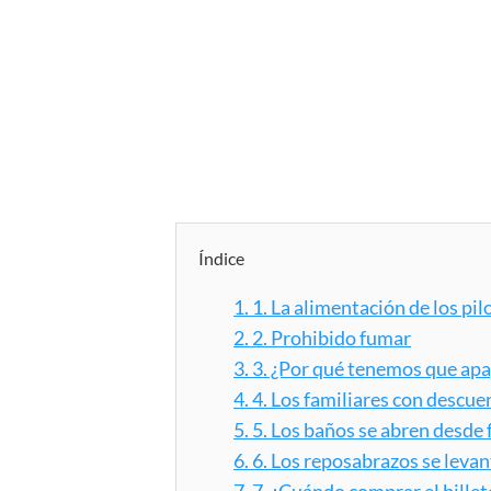
Índice
1.
1. La alimentación de los pil
2.
2. Prohibido fumar
3.
3. ¿Por qué tenemos que apa
4.
4. Los familiares con descue
5.
5. Los baños se abren desde 
6.
6. Los reposabrazos se levan
7.
7. ¿Cuándo comprar el bille