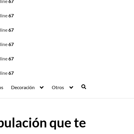
line
67
line
67
line
67
line
67
line
67
line
67
os
Decoración
Otros
ipulación que te