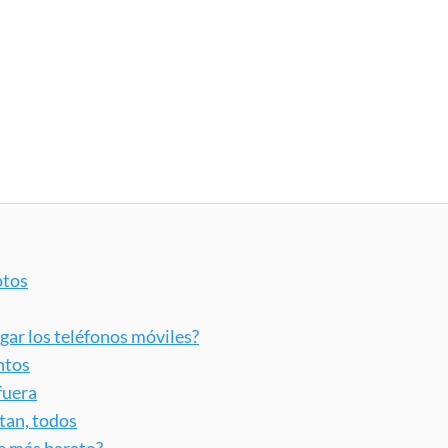
otos
gar los teléfonos móviles?
ntos
fuera
tan, todos
te más barato?