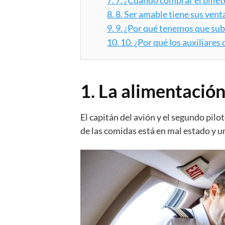
8.
8. Ser amable tiene sus vent
9.
9. ¿Por qué tenemos que subi
10.
10. ¿Por qué los auxiliares
1. La alimentación
El capitán del avión y el segundo pilo
de las comidas está en mal estado y un