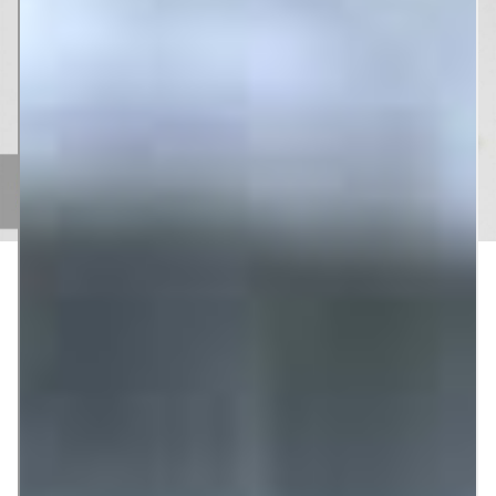
Una de las peores cosas que le puede pasar a nuestro
teléfono móvil es que se caiga al suelo y…
¡Pantalla rota!
En
ese momento pensamos que el mundo se acaba y nos
planteamos tres opciones: arreglar la pantalla (lo que suele
tener un alto coste, a veces incluso más que un móvil nuevo),
comprar un teléfono nuevo o bien continuar con la pantalla
así hasta que se rompa por completo.