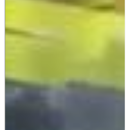
Título
¿Una pantalla que se arregla sola?
¡Ahora es posible!
Descripción
Científicos de la Universidad de
California han descubierto un material
para las pantallas táctiles de los
móviles que al partirse se regenera por
sí solo.
Lidia Rodríguez
Publicado en
Casas increíbles