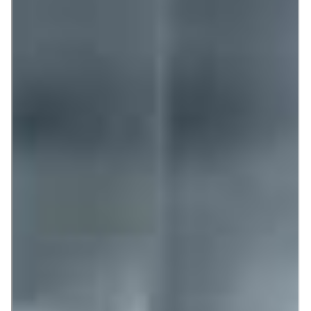
Pues bien, estamos de enhorabuena porque ¡esto