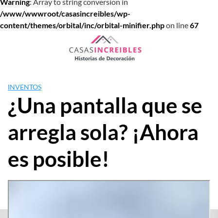
Warning
: Array to string conversion in
/www/wwwroot/casasincreibles/wp-
content/themes/orbital/inc/orbital-minifier.php
on line
67
Saltar
al
contenido
INVENTOS
¿Una pantalla que se
arregla sola? ¡Ahora
es posible!
Inicio
»
Inventos
»
¿Una pantalla que se arregla sola? ¡Ahora
es posible!