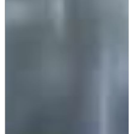
quedará en el pasado! Científicos del departamento
de Química de la Universidad de California
han
descubierto un material resistente a los golpes
, y que
al partirse se regenera por sí solo. ¡Increíble!
Este material se puede emplear en las
pantallas
táctiles de los teléfonos móviles
ya que es
transparente, conductor de la electricidad e incluso
puede mejorar el rendimiento de la batería de los
dispositivos electrónicos.
¡Lo quiero ya! Seguramente es lo que estés pensando,
pero aún tendremos que esperar un poquito más,
pues
no será hasta 2020 cuando podremos disfrutar
de este revolucionario material
en nuestros
teléfonos móviles.