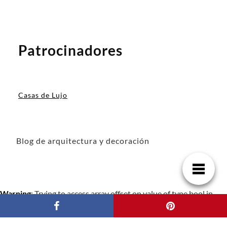
Patrocinadores
Casas de Lujo
Blog de arquitectura y decoración
Warning
: Trying to access array offset on value of type bool in
/www/wwwroot/casasincreibles/wp-content/plugins/gdpr-
cookie-consent/public/class-gdpr-cookie-consent-public.php