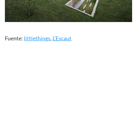
Fuente:
littlethings
,
L’Escaut