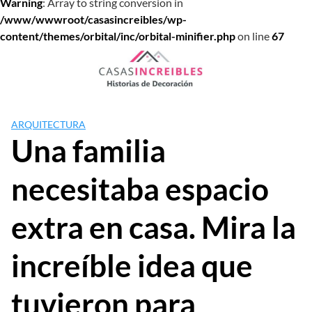
Warning
: Array to string conversion in
/www/wwwroot/casasincreibles/wp-
content/themes/orbital/inc/orbital-minifier.php
on line
67
Saltar
al
contenido
ARQUITECTURA
Una familia
necesitaba espacio
extra en casa. Mira la
increíble idea que
tuvieron para