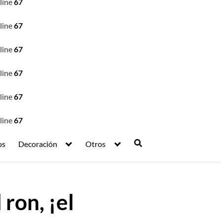
line
67
line
67
line
67
line
67
line
67
line
67
os
Decoración
Otros
ron, ¡el