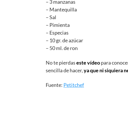
– 3 manzanas
– Mantequilla
– Sal
– Pimienta
– Especias
– 10 gr. de azúcar
– 50 ml. de ron
No te pierdas
este vídeo
para conocer
sencilla de hacer,
ya que ni siquiera n
Fuente:
Petitchef