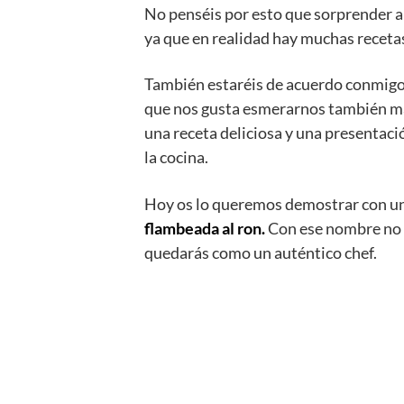
No penséis por esto que sorprender a 
ya que en realidad hay muchas receta
También estaréis de acuerdo conmig
que nos gusta esmerarnos también má
una receta deliciosa y una presentac
la cocina.
Hoy os lo queremos demostrar con un
flambeada al ron.
Con ese nombre no p
quedarás como un auténtico chef.