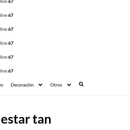
line
67
line
67
line
67
line
67
line
67
line
67
os
Decoración
Otros
 estar tan