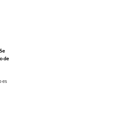
Se
vo de
o es