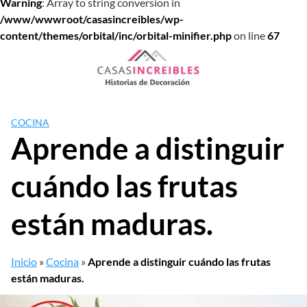
Warning
: Array to string conversion in
/www/wwwroot/casasincreibles/wp-
content/themes/orbital/inc/orbital-minifier.php
on line
67
Saltar
al
contenido
COCINA
Aprende a distinguir
cuándo las frutas
están maduras.
Inicio
»
Cocina
»
Aprende a distinguir cuándo las frutas
están maduras.