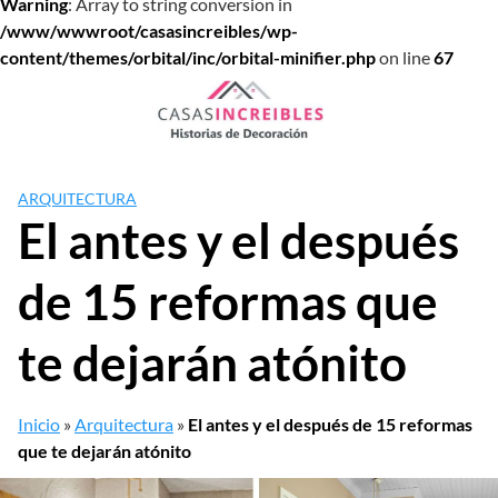
Warning
: Array to string conversion in
/www/wwwroot/casasincreibles/wp-
content/themes/orbital/inc/orbital-minifier.php
on line
67
Saltar
al
contenido
ARQUITECTURA
El antes y el después
de 15 reformas que
te dejarán atónito
Inicio
»
Arquitectura
»
El antes y el después de 15 reformas
que te dejarán atónito